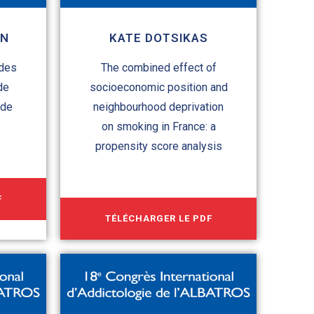
IN
KATE DOTSIKAS
 des
The combined effect of
de
socioeconomic position and
 de
neighbourhood deprivation
on smoking in France: a
propensity score analysis
F
TÉLÉCHARGER LE PDF