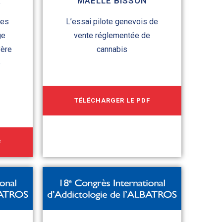
X
MAËLLE BISSON
ues
L’essai pilote genevois de
ge
vente réglementée de
vère
cannabis
e
TÉLÉCHARGER LE PDF
F