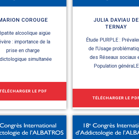
MARION COROUGE
JULIA DAVIAU DE
TERNAY
patite alcoolique aigüe
Étude PURPLE : Prévale
évère : importance de la
de l’Usage problémati
prise en charge
des Réseaux sociaux 
dictologique simultanée
Population généraLE
TÉLÉCHARGER LE PDF
TÉLÉCHARGER LE PD