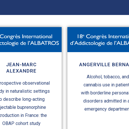
JEAN-MARC
ANGERVILLE BERN
ALEXANDRE
Alcohol, tobacco, and
rospective observational
cannabis use in patien
dy in naturalistic settings
with borderline personal
to describe long-acting
disorders admitted in 
njectable buprenorphine
emergency departmen
troduction in France: the
OBAP cohort study