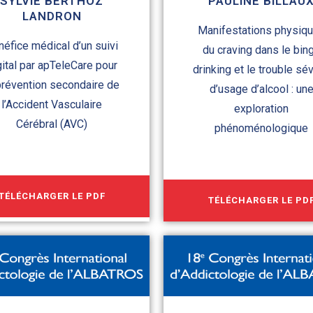
SYLVIE BERTHOZ
PAULINE BILLAU
LANDRON
Manifestations physiq
néfice médical d’un suivi
du craving dans le bin
gital par apTeleCare pour
drinking et le trouble sé
prévention secondaire de
d’usage d’alcool : un
l’Accident Vasculaire
exploration
Cérébral (AVC)
phénoménologique
TÉLÉCHARGER LE PDF
TÉLÉCHARGER LE PD