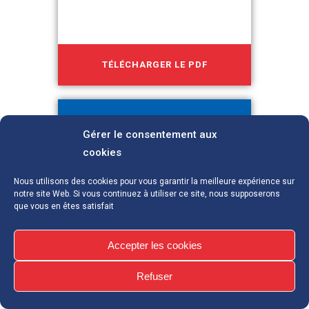
TÉLÉCHARGER LE PDF
Gérer le consentement aux
cookies
Nous utilisons des cookies pour vous garantir la meilleure expérience sur
CATHERINE
notre site Web. Si vous continuez à utiliser ce site, nous supposerons
EMBERSIN-
que vous en êtes satisfait
KYPRIANOU
Accepter les cookies
T.A.C. : un dispositif innovant
de réduction des risques et
Refuser
des dommages auprès
d’une population très