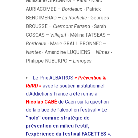
Guillaume AIRAGNES –
Paris
·
Marc
AURIACOMBE –
Bordeaux
·
Patrick
BENDIMERAD –
La Rochelle
·
Georges
BROUSSE –
Clermont Ferrand
·
Sarah
COSCAS –
Villejuif
·
Mélina FATSEAS –
Bordeaux
·
Marie GRALL BRONNEC –
Nantes
·
Amandine LUQUIENS –
Nîmes
·
Philippe NUBUKPO –
Limoges
Le Prix ALBATROS
« Prévention &
RdRD »
avec le soutien institutionnel
d’Addictions France
a été remis à
Nicolas CABÉ
de Caen sur la question
de la place de l’alcool en festival
« Le
‘‘nolo’’ comme stratégie de
prévention en milieu festif,
l’expérience du festival FACETTES »
.